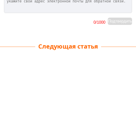
Подтвердить
0
/1000
Следующая статья
Советы по цветочным
букетам
Максим
| 14-08-2024
· Команда по стилю жизни