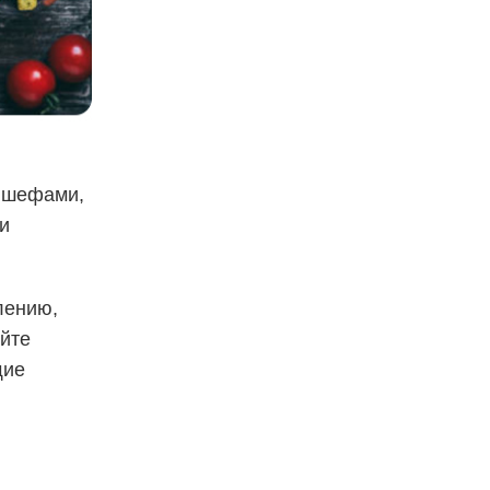
и шефами,
и
лению,
айте
щие