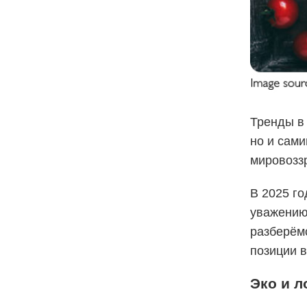
Тренды в
но и сам
мировозз
В 2025 г
уважению 
разберём
позиции 
Эко и л