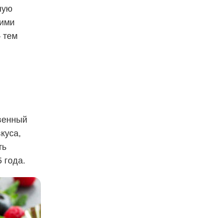
ную
кими
 тем
венный
куса,
ть
 года.