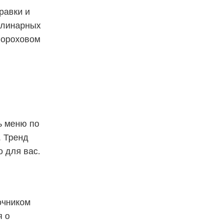
равки и
кулинарных
гороховом
ь меню по
. Тренд
о для вас.
очником
я о