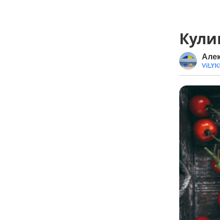
Кули
Але