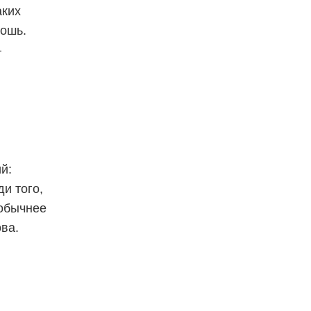
аких
кошь.
—
й:
и того,
еобычнее
ва.