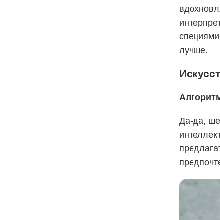
вдохновл
интерпрет
специями
лучше.
Искусст
Алгорит
Да-да, ш
интеллект
предлага
предпочте