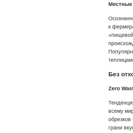
Местные 
Осознанн
к фермер
«пищевой
происхож
Популярн
теплицам
Без от
Zero Was
Тенденция
всему мир
обрезков 
грани вку