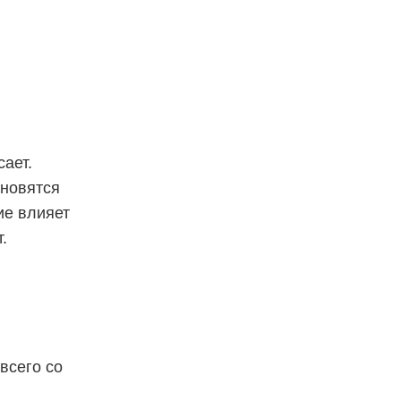
ает.
ановятся
ие влияет
.
всего со