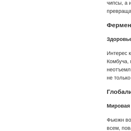
чипсы, а 
превращае
Фермен
Здоровье
Интерес 
Комбуча, 
неотъемл
не только
Глобали
Мировая
Фьюжн во
всем, пов