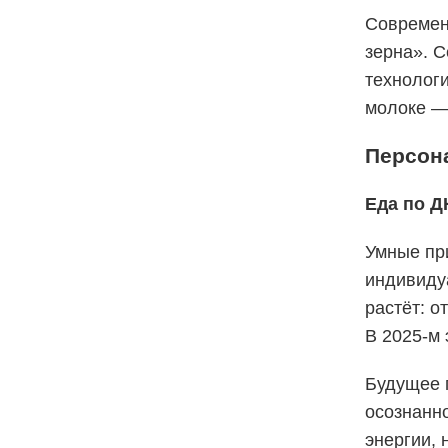
Современ
зерна». С
технолог
молоке — 
Персон
Еда по Д
Умные пр
индивиду
растёт: о
В 2025-м 
Будущее 
осознанно
энергии, 