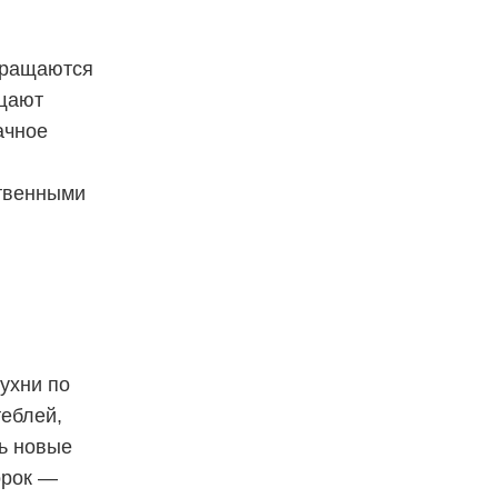
бращаются
щают
ачное
ственными
ухни по
теблей,
ть новые
орок —